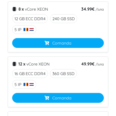
34.99€
8 x
vCore
XEON
/luna
12 GB ECC
DDR4
240 GB
SSD
5 IP
Comanda
49.99€
12 x
vCore
XEON
/luna
16 GB ECC
DDR4
360 GB
SSD
5 IP
Comanda