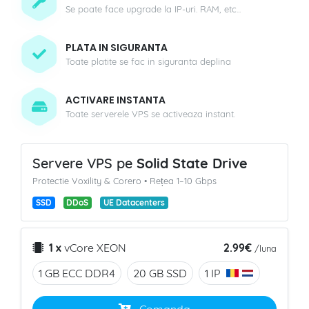
Se poate face upgrade la IP-uri. RAM, etc...
PLATA IN SIGURANTA
Toate platite se fac in siguranta deplina
ACTIVARE INSTANTA
Toate serverele VPS se activeaza instant.
Servere VPS pe
Solid State Drive
Protectie Voxility & Corero • Rețea 1–10 Gbps
SSD
DDoS
UE Datacenters
2.99€
1 x
vCore
XEON
/luna
1 GB ECC
DDR4
20 GB
SSD
1 IP