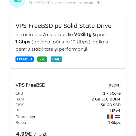
FreeBSD VPS se activeaza in maxim 2h.
VPS FreeBSD pe Solid State Drive
Infrastructură cu protecție
Voxility
și port
1 Gbps
(opțional până la 10 Gbps), optimă
pentru stabilitate și performanță.
FreeBSD
SSD
RAID
VPS FreeBSD
XEON
CPU
2 × vCore
RAM
2 GB ECC
DDR4
DISK
30 GB
SSD
IP
1 IPv4
Datacenter
Rețea
1 Gbps
4.99€
/ lună