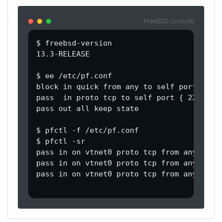
FreeBSD Console
$ freebsd-version

13.3-RELEASE

$ ee /etc/pf.conf

block in quick from any to self port { 23 
pass  in proto tcp to self port { 22 80 44
pass out all keep state

$ pfctl -f /etc/pf.conf

$ pfctl -sr

pass in on vtnet0 proto tcp from any to an
pass in on vtnet0 proto tcp from any to an
pass in on vtnet0 proto tcp from any to an