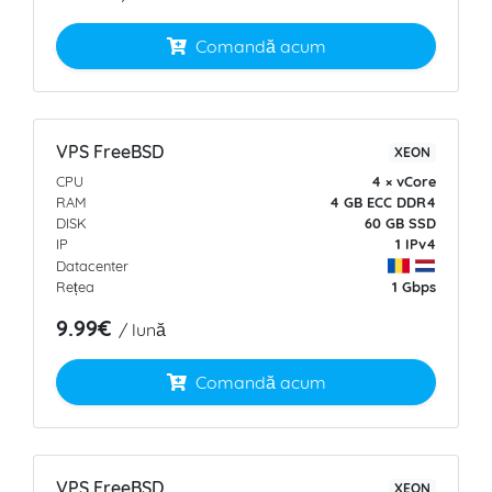
Comandă acum
VPS FreeBSD
XEON
CPU
4 × vCore
RAM
4 GB ECC
DDR4
DISK
60 GB
SSD
IP
1 IPv4
Datacenter
Rețea
1 Gbps
9.99€
/ lună
Comandă acum
VPS FreeBSD
XEON