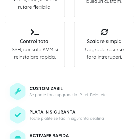
builduri custom.
rutare flexibila.
Control total
Scalare simpla
SSH, console KVM si
Upgrade resurse
reinstalare rapida.
fara intreruperi.
CUSTOMIZABIL
Se poate face upgrade la IP-uri. RAM, etc...
PLATA IN SIGURANTA
Toate platite se fac in siguranta deplina
ACTIVARE RAPIDA