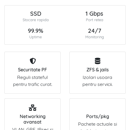
SSD
1 Gbps
Stocare rapida
Port retea
99.9%
24/7
Uptime
Monitoring
Securitate PF
ZFS & jails
Reguli stateful
Izolari usoara
pentru trafic curat.
pentru servicii.
Networking
Ports/pkg
avansat
Pachete actuale si
VLAN, GRE, IPsec si