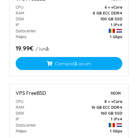
CPU
6 × vCore
RAM
8 GB ECC
DDR4
DISK
100 GB
SSD
IP
1 IPv4
Datacenter
Rețea
1 Gbps
19.99€
/ lună
Comandă acum
VPS FreeBSD
XEON
CPU
8 × vCore
RAM
16 GB ECC
DDR4
DISK
160 GB
SSD
IP
1 IPv4
Datacenter
Rețea
1 Gbps